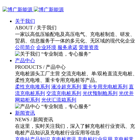
关于我们
ABOUT
/ 关于我们
一家以高低压输配电及高压电气、充电桩制造、研发、
贸易、信息服务于一体的多元化、无区域的现代化企业
公司简介
企业环境
服务承诺
荣誉资质
“专业制造，专心服务”
产品中心
PRODUCTS
/ 产品中心
充电桩源头工厂主营 交流充电桩、单/双枪直流充电桩、
柔性充电堆、重卡专用充电桩等产品。
柔性充电堆系列
液冷超充系列
重卡专用充电桩系列
直
流充电桩系列
交流充电桩系列
光伏预制舱系列
光伏并
网箱柜系列
光伏汇流箱系列
“专业制造，专心服务”
新闻资讯
NEWS
/ 新闻资讯
在这里，实时关注我们，深入了解充电桩行业资讯、充
电桩产品知识及充电桩行业应用等信息
充电站产品知识
充电桩资讯
充电桩行业应用
充电桩常