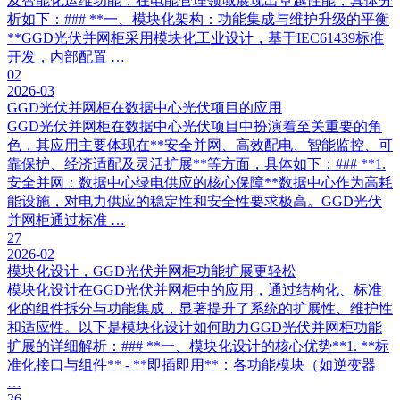
及智能化运维功能，在电能管理领域展现出卓越性能，具体分
析如下：### **一、模块化架构：功能集成与维护升级的平衡
**GGD光伏并网柜采用模块化工业设计，基于IEC61439标准
开发，内部配置 …
02
2026-03
GGD光伏并网柜在数据中心光伏项目的应用
GGD光伏并网柜在数据中心光伏项目中扮演着至关重要的角
色，其应用主要体现在**安全并网、高效配电、智能监控、可
靠保护、经济适配及灵活扩展**等方面，具体如下：### **1.
安全并网：数据中心绿电供应的核心保障**数据中心作为高耗
能设施，对电力供应的稳定性和安全性要求极高。GGD光伏
并网柜通过标准 …
27
2026-02
模块化设计，GGD光伏并网柜功能扩展更轻松
模块化设计在GGD光伏并网柜中的应用，通过结构化、标准
化的组件拆分与功能集成，显著提升了系统的扩展性、维护性
和适应性。以下是模块化设计如何助力GGD光伏并网柜功能
扩展的详细解析：### **一、模块化设计的核心优势**1. **标
准化接口与组件** - **即插即用**：各功能模块（如逆变器
…
26