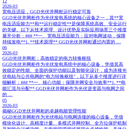
12
2026-03
宽电压适应，GGD光伏并网柜运行稳定可靠
GGD光伏并网柜作为光伏发电系统的核心设备之一，其**宽
电压适应能力**和**运行稳定性**是保障系统高效、安全运行
的关键。以下从技术原理、设计优势及实际应用场景三个维度
展开分析：### **一、宽电压适应能力：应对电网波动，保障
持续发电**1. **技术原理** GGD光伏并网柜通过内置的 …
06
2026-03
GGD光伏并网柜：高效稳定的电力转换枢纽
GGD光伏并网柜作为光伏发电系统中的核心设备，凭借其高
效稳定的性能、全面的保护功能以及智能化设计，成为连接光
伏电站与公共电网的“电力转换枢纽”，以下从多个维度进行详
细解析：### **一、核心功能：保障并网安全与效率**1. **电
能汇流与分配** GGD光伏并网柜作为光伏逆变器与电网之间
的 …
05
2026-03
揭秘GGD光伏并网柜的卓越电能管理性能
GGD光伏并网柜作为光伏电站与电网连接的核心设备，凭借
模块化设计、高精度计量、多模式并网控制、全方位保护机制