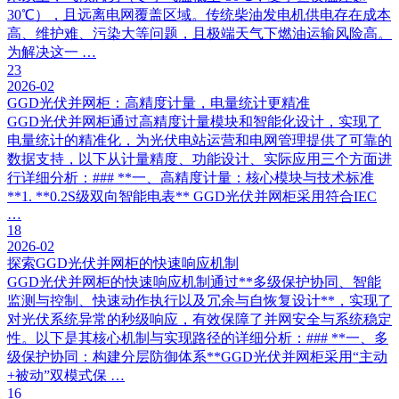
30℃），且远离电网覆盖区域。传统柴油发电机供电存在成本
高、维护难、污染大等问题，且极端天气下燃油运输风险高。
为解决这一 …
23
2026-02
GGD光伏并网柜：高精度计量，电量统计更精准
GGD光伏并网柜通过高精度计量模块和智能化设计，实现了
电量统计的精准化，为光伏电站运营和电网管理提供了可靠的
数据支持，以下从计量精度、功能设计、实际应用三个方面进
行详细分析：### **一、高精度计量：核心模块与技术标准
**1. **0.2S级双向智能电表** GGD光伏并网柜采用符合IEC
…
18
2026-02
探索GGD光伏并网柜的快速响应机制
GGD光伏并网柜的快速响应机制通过**多级保护协同、智能
监测与控制、快速动作执行以及冗余与自恢复设计**，实现了
对光伏系统异常的秒级响应，有效保障了并网安全与系统稳定
性。以下是其核心机制与实现路径的详细分析：### **一、多
级保护协同：构建分层防御体系**GGD光伏并网柜采用“主动
+被动”双模式保 …
16