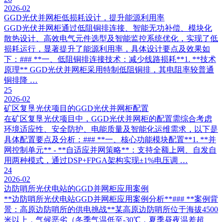
2026-02
GGD光伏并网柜低损耗设计，提升能源利用率
GGD光伏并网柜通过低阻铜排连接、智能无功补偿、模块化
散热设计、高效电气元件选型及智能监控系统优化，实现了低
损耗运行，显著提升了能源利用率，具体设计要点及效果如
下：### **一、低阻铜排连接技术：减少线路损耗**1. **技术
原理** GGD光伏并网柜采用特制低阻铜排，其电阻率较普通
铜排降 …
25
2026-02
矿区复垦光伏项目的GGD光伏并网柜配置
在矿区复垦光伏项目中，GGD光伏并网柜的配置需综合考虑
环境适应性、安全防护、电能质量及智能化运维需求，以下是
具体配置要点及分析：### **一、核心功能模块配置**1. **并
网控制单元** - **自适应并网策略**：支持全额上网、自发自
用两种模式，通过DSP+FPGA架构实现±1%电压调 …
24
2026-02
边防哨所光伏电站的GGD并网柜应用案例
**边防哨所光伏电站GGD并网柜应用案例分析**### **案例背
景：高原边防哨所的供电挑战**某高原边防哨所位于海拔4500
米以上，气候恶劣（冬季气温低至-30℃，夏季昼夜温差超