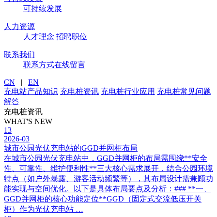
可持续发展
人力资源
人才理念
招聘职位
联系我们
联系方式
在线留言
CN
|
EN
充电站产品知识
充电桩资讯
充电桩行业应用
充电桩常见问题
解答
充电桩资讯
WHAT'S NEW
13
2026-03
城市公园光伏充电站的GGD并网柜布局
在城市公园光伏充电站中，GGD并网柜的布局需围绕**安全
性、可靠性、维护便利性**三大核心需求展开，结合公园环境
特点（如户外暴露、游客活动频繁等），其布局设计需兼顾功
能实现与空间优化。以下是具体布局要点及分析：### **一、
GGD并网柜的核心功能定位**GGD（固定式交流低压开关
柜）作为光伏充电站 …