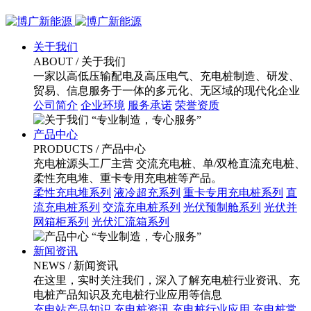
关于我们
ABOUT
/ 关于我们
一家以高低压输配电及高压电气、充电桩制造、研发、
贸易、信息服务于一体的多元化、无区域的现代化企业
公司简介
企业环境
服务承诺
荣誉资质
“专业制造，专心服务”
产品中心
PRODUCTS
/ 产品中心
充电桩源头工厂主营 交流充电桩、单/双枪直流充电桩、
柔性充电堆、重卡专用充电桩等产品。
柔性充电堆系列
液冷超充系列
重卡专用充电桩系列
直
流充电桩系列
交流充电桩系列
光伏预制舱系列
光伏并
网箱柜系列
光伏汇流箱系列
“专业制造，专心服务”
新闻资讯
NEWS
/ 新闻资讯
在这里，实时关注我们，深入了解充电桩行业资讯、充
电桩产品知识及充电桩行业应用等信息
充电站产品知识
充电桩资讯
充电桩行业应用
充电桩常