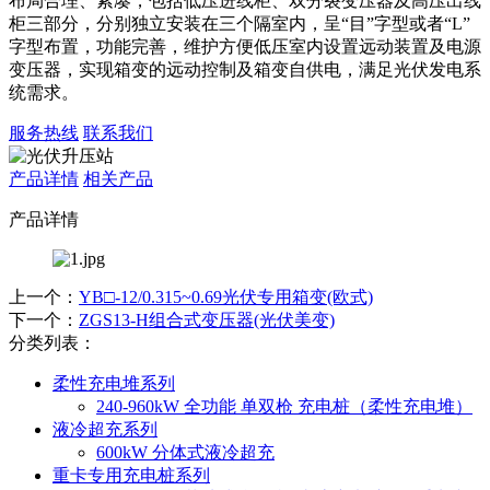
布局合理、紧凑，包括低压进线柜、双分裂变压器及高压出线
柜三部分，分别独立安装在三个隔室内，呈“目”字型或者“L”
字型布置，功能完善，维护方便低压室内设置远动装置及电源
变压器，实现箱变的远动控制及箱变自供电，满足光伏发电系
统需求。
服务热线
联系我们
产品详情
相关产品
产品详情
上一个：
YB□-12/0.315~0.69光伏专用箱变(欧式)
下一个：
ZGS13-H组合式变压器(光伏美变)
分类列表：
柔性充电堆系列
240-960kW 全功能 单双枪 充电桩（柔性充电堆）
液冷超充系列
600kW 分体式液冷超充
重卡专用充电桩系列