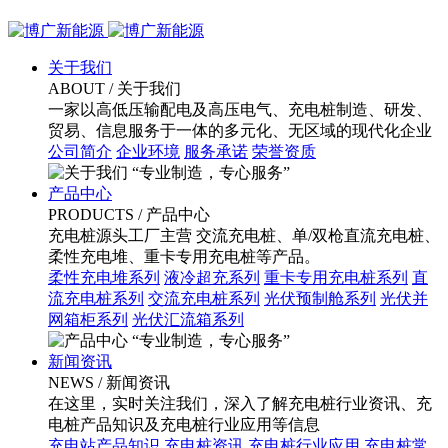
关于我们
ABOUT
/ 关于我们
一家以高低压输配电及高压电气、充电桩制造、研发、
贸易、信息服务于一体的多元化、无区域的现代化企业
公司简介
企业环境
服务承诺
荣誉资质
“专业制造，专心服务”
产品中心
PRODUCTS
/ 产品中心
充电桩源头工厂主营 交流充电桩、单/双枪直流充电桩、
柔性充电堆、重卡专用充电桩等产品。
柔性充电堆系列
液冷超充系列
重卡专用充电桩系列
直
流充电桩系列
交流充电桩系列
光伏预制舱系列
光伏并
网箱柜系列
光伏汇流箱系列
“专业制造，专心服务”
新闻资讯
NEWS
/ 新闻资讯
在这里，实时关注我们，深入了解充电桩行业资讯、充
电桩产品知识及充电桩行业应用等信息
充电站产品知识
充电桩资讯
充电桩行业应用
充电桩常