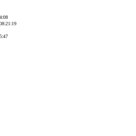
4:08
08:21:19
5:47