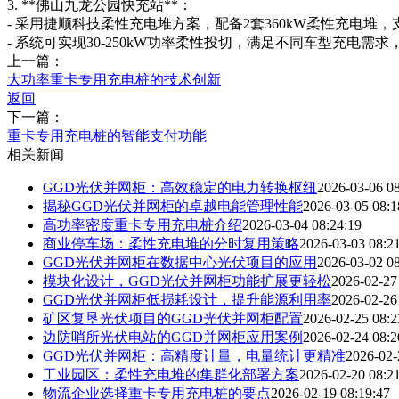
3. **佛山九龙公园快充站**：
- 采用捷顺科技柔性充电堆方案，配备2套360kW柔性充电堆
- 系统可实现30-250kW功率柔性投切，满足不同车型充
上一篇：
大功率重卡专用充电桩的技术创新
返回
下一篇：
重卡专用充电桩的智能支付功能
相关新闻
GGD光伏并网柜：高效稳定的电力转换枢纽
2026-03-06 08
揭秘GGD光伏并网柜的卓越电能管理性能
2026-03-05 08:1
高功率密度重卡专用充电桩介绍
2026-03-04 08:24:19
商业停车场：柔性充电堆的分时复用策略
2026-03-03 08:2
GGD光伏并网柜在数据中心光伏项目的应用
2026-03-02 08
模块化设计，GGD光伏并网柜功能扩展更轻松
2026-02-27
GGD光伏并网柜低损耗设计，提升能源利用率
2026-02-26
矿区复垦光伏项目的GGD光伏并网柜配置
2026-02-25 08:2
边防哨所光伏电站的GGD并网柜应用案例
2026-02-24 08:2
GGD光伏并网柜：高精度计量，电量统计更精准
2026-02-
工业园区：柔性充电堆的集群化部署方案
2026-02-20 08:2
物流企业选择重卡专用充电桩的要点
2026-02-19 08:19:47