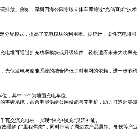
了碳排放。例如，深圳四海公园零碳立体车库通过“光储直柔”技
的固定分配模式，提高了充电模块的利用率。据统计，柔性充电堆可
性充电堆可通过扩充功率模块或升级软件，轻松适应未来大功率
时，光伏发电与储能系统的结合降低了对电网的依赖，进一步节
个车位，其中17个为地面充电车位。
给的零碳系统，富余电能供给公园设施与充电桩，助力打造近零
台7千瓦交流充电桩，实现“快充+慢充”灵活补能。
务，有效缓解了“里程焦虑”，同时带动了周边农产品展销、餐饮等产