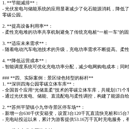
1. **节能减排**：
- 光伏发电与储能系统的应用显著减少了化石能源消耗，降低
零碳公园。
2. **提高设备利用率**：
- 柔性充电堆的功率共享机制避免了传统充电桩“一桩一车”
3. **适应未来需求**：
- 随着电动汽车电池技术的升级，充电功率需求不断提高。柔
4. **降低运营成本**：
- 智能调度系统可优化充电功率分配，减少电网购电成本；同
### **四、实际案例：景区绿色转型的标杆**
1. **深圳四海公园零碳立体车库**：
- 全国首个应用“光储直柔”技术的零碳立体车库，共规划171
- 通过光伏发电、储能、直流配电与柔性调控，构建了能源自
2. **苏州平望镇小九华寺景区停车场**：
- 新增一台630千伏安箱变，设置3台120千瓦直流快充桩和15
- 充电站投运以来，累计为游客提供53.16万千瓦时充电服