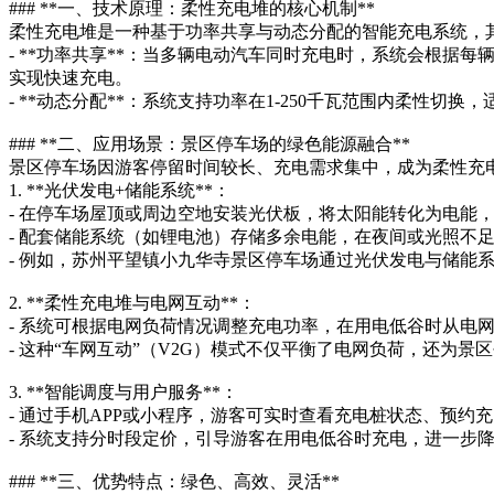
### **一、技术原理：柔性充电堆的核心机制**
柔性充电堆是一种基于功率共享与动态分配的智能充电系统，
- **功率共享**：当多辆电动汽车同时充电时，系统会根
实现快速充电。
- **动态分配**：系统支持功率在1-250千瓦范围内柔
### **二、应用场景：景区停车场的绿色能源融合**
景区停车场因游客停留时间较长、充电需求集中，成为柔性充
1. **光伏发电+储能系统**：
- 在停车场屋顶或周边空地安装光伏板，将太阳能转化为电能
- 配套储能系统（如锂电池）存储多余电能，在夜间或光照不
- 例如，苏州平望镇小九华寺景区停车场通过光伏发电与储能
2. **柔性充电堆与电网互动**：
- 系统可根据电网负荷情况调整充电功率，在用电低谷时从电
- 这种“车网互动”（V2G）模式不仅平衡了电网负荷，还为景
3. **智能调度与用户服务**：
- 通过手机APP或小程序，游客可实时查看充电桩状态、预约
- 系统支持分时段定价，引导游客在用电低谷时充电，进一步
### **三、优势特点：绿色、高效、灵活**